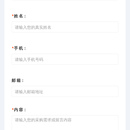
*
姓 名：
*
手 机：
邮 箱：
*
内 容：