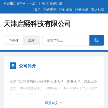
欢迎来到填料网（中工）！
登录
/
免费
注册
首页
我要采购
我有设备
我要参展
建议反馈
天津启熙科技有限公司
本商铺
全站
公司简介
天津启熙科技有限公司依托天津大学、南开大学、河北工业
大学、中科院过程所、日本Kyushu University（“九州大学”
是八所帝国大学之一，全世界排名前100，全日本排名前
10）等科研院所，专注于精馏/分子蒸馏装置、催化剂评价
展开全文